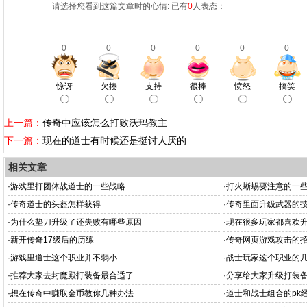
请选择您看到这篇文章时的心情: 已有
0
人表态：
0
0
0
0
0
0
惊讶
欠揍
支持
很棒
愤怒
搞笑
上一篇：
传奇中应该怎么打败沃玛教主
下一篇：
现在的道士有时候还是挺讨人厌的
相关文章
·
游戏里打团体战道士的一些战略
·
打火蜥蜴要注意的一
·
传奇道士的头盔怎样获得
·
传奇里面升级武器的
·
为什么垫刀升级了还失败有哪些原因
·
现在很多玩家都喜欢
·
新开传奇17级后的历练
·
传奇网页游戏攻击的
·
游戏里道士这个职业并不弱小
·
战士玩家这个职业的
·
推荐大家去封魔殿打装备最合适了
·
分享给大家升级打装
·
想在传奇中赚取金币教你几种办法
·
道士和战士组合的pk