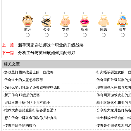
0
0
0
0
0
0
惊讶
欠揍
支持
很棒
愤怒
搞笑
上一篇：
新手玩家选法师这个职业的升级战略
下一篇：
分析主号与英雄该如何搭配最好
相关文章
·
游戏里打团体战道士的一些战略
·
打火蜥蜴要注意的一
·
传奇道士的头盔怎样获得
·
传奇里面升级武器的
·
为什么垫刀升级了还失败有哪些原因
·
现在很多玩家都喜欢
·
新开传奇17级后的历练
·
传奇网页游戏攻击的
·
游戏里道士这个职业并不弱小
·
战士玩家这个职业的
·
推荐大家去封魔殿打装备最合适了
·
分享给大家升级打装
·
想在传奇中赚取金币教你几种办法
·
道士和战士组合的pk
·
传奇群雄争霸的技巧
·
传奇是个很受欢迎的