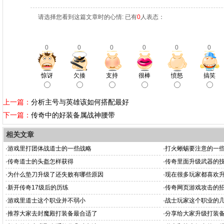
请选择您看到这篇文章时的心情: 已有
0
人表态：
0
0
0
0
0
0
惊讶
欠揍
支持
很棒
愤怒
搞笑
上一篇：
分析主号与英雄该如何搭配最好
下一篇：
传奇中的好装备属战神腰带
相关文章
·
游戏里打团体战道士的一些战略
·
打火蜥蜴要注意的一
·
传奇道士的头盔怎样获得
·
传奇里面升级武器的
·
为什么垫刀升级了还失败有哪些原因
·
现在很多玩家都喜欢
·
新开传奇17级后的历练
·
传奇网页游戏攻击的
·
游戏里道士这个职业并不弱小
·
战士玩家这个职业的
·
推荐大家去封魔殿打装备最合适了
·
分享给大家升级打装